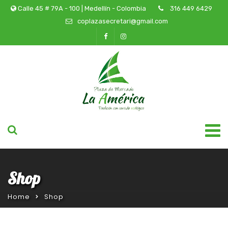
Calle 45 # 79A - 100 | Medellín - Colombia
316 449 6429
coplazasecretari@gmail.com
Shop
Home
Shop