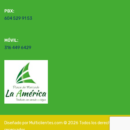
PBX:
604 529 91 53
MÓVIL:
316 449 6429
Diseñado por Multiclientes.com © 2026 Todos los derechos
reservados