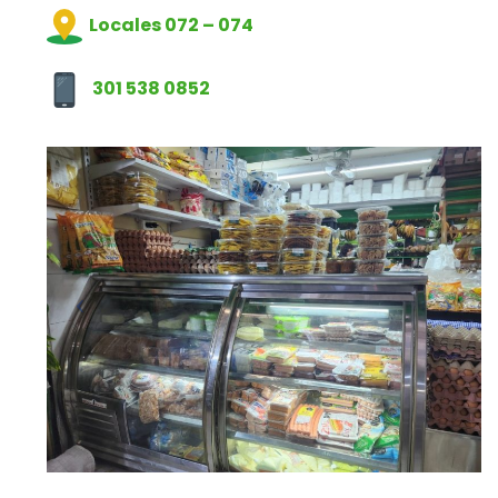
Locales 072 – 074
301 538 0852