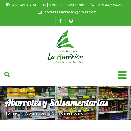
Calle 45 # 79A - 100 | Medellín - Colombia
316 449 6429
coplazasecretari@gmail.com
Abarrotes y Salsamentarias
Home
Abarrotes y Salsamentarias