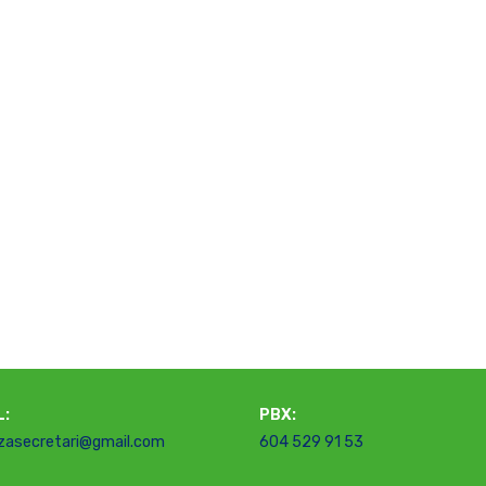
L:
PBX:
zasecretari@gmail.com
604 529 91 53