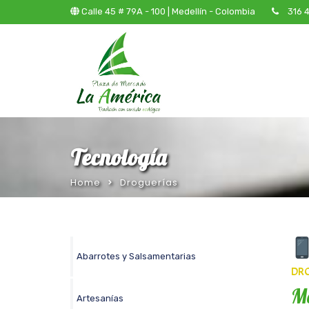
Calle 45 # 79A - 100 | Medellín - Colombia
316 
Tecnología
Home
Droguerías
Abarrotes y Salsamentarias
DR
Me
Artesanías